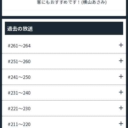
客にもおすすめです！(横山あさみ)
過去の放送
#261〜264
#251〜260
#241〜250
#231〜240
#221〜230
#211〜220