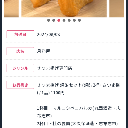
2024/08/08
放送日
月乃屋
店名
さつま揚げ専門店
ジャンル
さつま揚げ 焼酎セット(焼酎2杯+さつま揚
お品書き
げ1品) 1100円
1杯目…マルニシベニハルカ(丸西酒造・志
布志市)
2杯目…杜の要請(太久保酒造・志布志市)