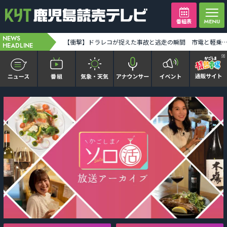
番組表
NEWS
九州新幹線が7日一部で運行再開へ 肥薩おれんじ鉄道も一部区間で再開 少しずつ日常へ [2026-08-05 19:25:00]
谷山神社に400個の風鈴 境内に涼やかな音が響く 熊本地震の災害義援金箱も設置 [2026-08-05 19:26:00]
HEADLINE
かごピタ FAMILIAR
KYT news every かごしま
かごしまソロ活
It推しTV
番組表を見る