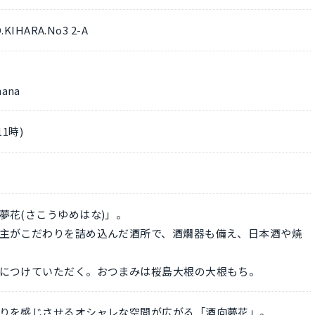
IHARA.No3 2-A
hana
1時)
夢花(さこうゆめはな)」。
主がこだわりを詰め込んだ酒所で、酒燗器も備え、日本酒や焼
につけていただく。おつまみは桜島大根の大根もち。
りを感じさせるオシャレな空間が広がる「酒向夢花」。