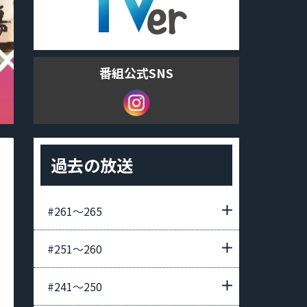
番組公式SNS
過去の放送
#261〜265
#251〜260
#241〜250