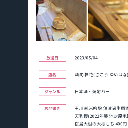
2023/05/04
放送日
酒向 夢花(さこう ゆめはな
店名
日本酒・焼酎バー
ジャンル
玉川 純米吟醸 無濾過生原酒 Ic
お品書き
天狗櫻(2022年製 池之原地
桜島大根の大根もち 400円