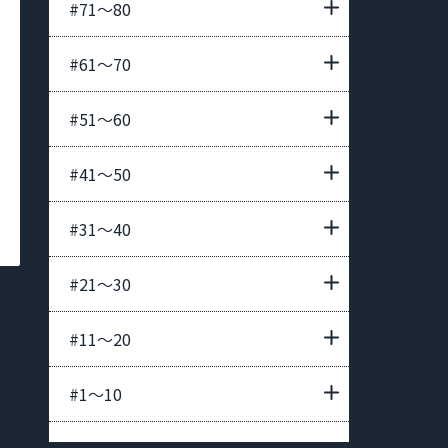
#71〜80
#61〜70
#51〜60
#41〜50
#31〜40
#21〜30
#11〜20
#1〜10