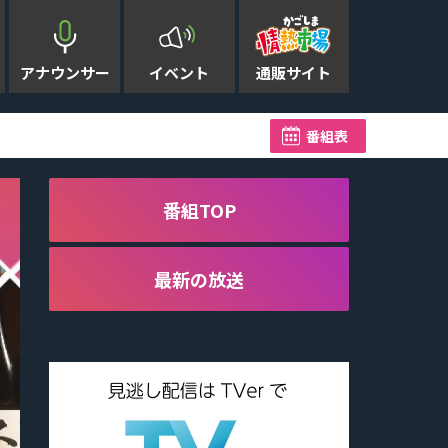
アナウンサー
イベント
通販サイト
九州新幹線 鹿児島中央～新水
番組表
番組TOP
最新の放送