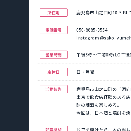
鹿児島市山之口町10-5 BLD.K
所在地
050-8885-3554
電話番号
Instagram @sako_yume
午後5時～午前0時(LO午後1
営業時間
日・月曜
定休日
鹿児島市山之口町の「酒向
活動報告
東京で飲食店経験のある店
酎の燗酒も楽しめる。
今回は、日本酒と焼酎を燗
ドアを開けたら、木の温も
部員感想