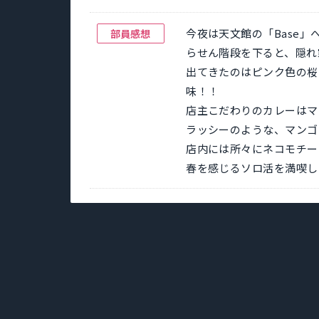
今夜は天文館の「Base」
部員感想
らせん階段を下ると、隠れ
出てきたのはピンク色の桜
味！！
店主こだわりのカレーはマ
ラッシーのような、マンゴ
店内には所々にネコモチー
春を感じるソロ活を満喫し