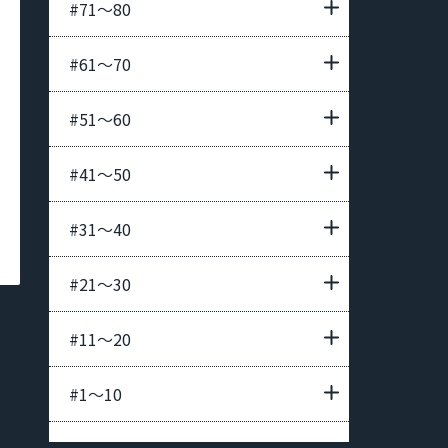
#71〜80
#61〜70
#51〜60
#41〜50
#31〜40
#21〜30
#11〜20
#1〜10