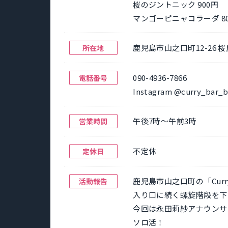
桜のジントニック 900円
マンゴーピニャコラーダ 8
鹿児島市山之口町12-26 桜
所在地
090-4936-7866
電話番号
Instagram @curry_bar_b
午後7時～午前3時
営業時間
不定休
定休日
鹿児島市山之口町の「Curry
活動報告
入り口に続く螺旋階段を下
今回は永田莉紗アナウンサ
ソロ活！