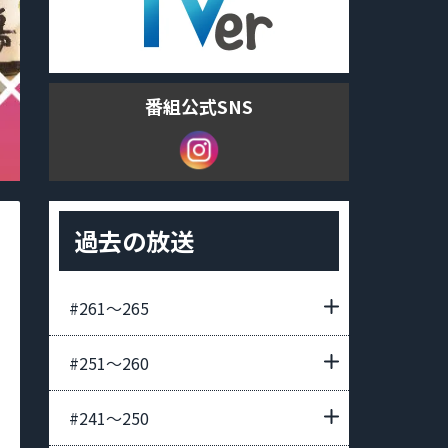
番組公式SNS
過去の放送
#261〜265
#251〜260
#241〜250