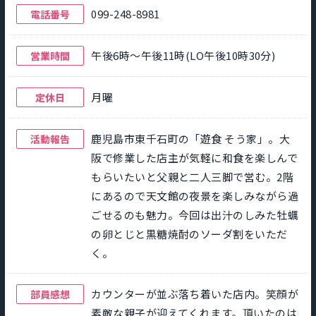
099-248-8981
電話番号
午後6時～午後11時(LO午後10時30分)
営業時間
月曜
定休日
鹿児島市東千石町の「遊食 そう家」。大
活動報告
阪で修業した店主が気軽に和食を楽しんで
もらいたいと父親と二人三脚で営む。2階
にあるので天文館の夜景を楽しみながら過
ごせるのも魅力。今回は出汁のしみた牡蠣
の卵とじと黒糖焼酎のソーダ割をいただ
く。
カウンターが並ぶ落ち着いた店内。笑顔が
部員感想
素敵な親子が迎えてくれます。頂いたのは