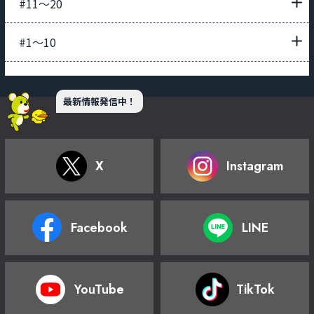
#11〜20
#1〜10
最新情報発信中！
X
Instagram
Facebook
LINE
YouTube
TikTok