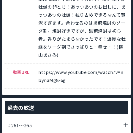
牡蠣の卵とじ！あっつあつのお出しに、あ
っつあつの牡蠣！独り占めできるなんて贅
沢すぎます。合わせるのは黒糖焼酎のソー
ダ割。焼酎好きですが、黒糖焼酎は初心
者。香りがたまらなかったです！濃厚な牡
蠣をソーダ割でさっぱりと…幸せ…！(横
山あさみ)
https://www.youtube.com/watch?v=n
動画URL
bynaMg8-6g
過去の放送
#261〜265