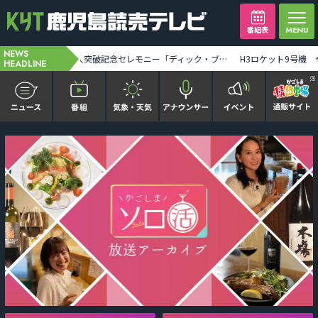
番組表
NEWS
ニセ社長からメールで振り込み指示 計1100万円だまし取られる [2026-08-07 19:29:00]
【ミッフィー】1万人突破記念セレモニー「ディック・ブルーナに学ぶモダン・アート」8月末まで [2026-08-07 19:31:00]
HEADLINE
かごピタ FAMILIAR
KYT news every かごしま
かごしまソロ活
It推しTV
番組表を見る