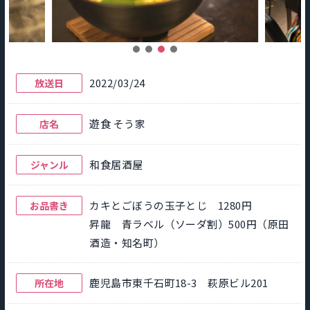
2022/03/24
放送日
遊食 そう家
店名
和食居酒屋
ジャンル
カキとごぼうの玉子とじ 1280円
お品書き
昇龍 青ラベル（ソーダ割）500円（原田
酒造・知名町）
鹿児島市東千石町18-3 萩原ビル201
所在地