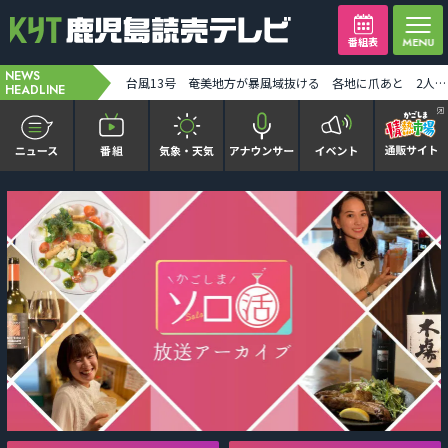
番組表
NEWS
H3ロケット9号機の打ち上げが11日に延期 [2026-08-08 14:13:00]
HEADLINE
かごピタ FAMILIAR
KYT news every かごしま
かごしまソロ活
It推しTV
番組表を見る