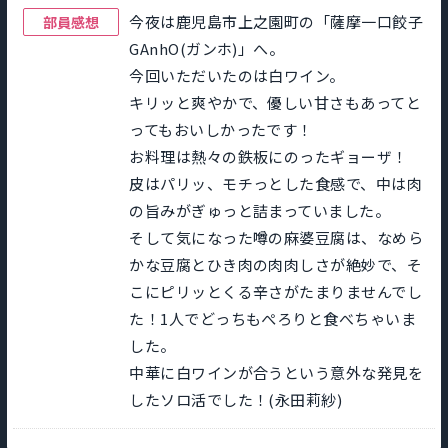
今夜は鹿児島市上之園町の「薩摩一口餃子
部員感想
GAnhO(ガンホ)」へ。
今回いただいたのは白ワイン。
キリッと爽やかで、優しい甘さもあってと
ってもおいしかったです！
お料理は熱々の鉄板にのったギョーザ！
皮はパリッ、モチっとした食感で、中は肉
の旨みがぎゅっと詰まっていました。
そして気になった噂の麻婆豆腐は、なめら
かな豆腐とひき肉の肉肉しさが絶妙で、そ
こにピリッとくる辛さがたまりませんでし
た！1人でどっちもぺろりと食べちゃいま
した。
中華に白ワインが合うという意外な発見を
したソロ活でした！(永田莉紗)