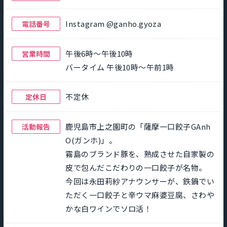
Instagram @ganho.gyoza
電話番号
午後6時～午後10時
営業時間
バータイム 午後10時～午前1時
不定休
定休日
鹿児島市上之園町の「薩摩一口餃子GAnh
活動報告
O(ガンホ)」。
霧島のブランド豚を、熟成させた自家製の
皮で包んだこだわりの一口餃子が名物。
今回は永田莉紗アナウンサーが、鉄鍋でい
ただく一口餃子と辛ウマ麻婆豆腐、さわや
かな白ワインでソロ活！