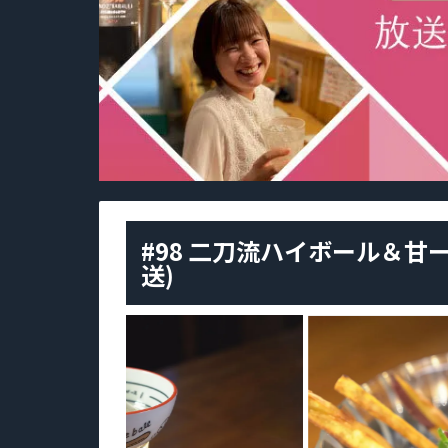
#98 二刀流ハイボール＆甘ー
送)