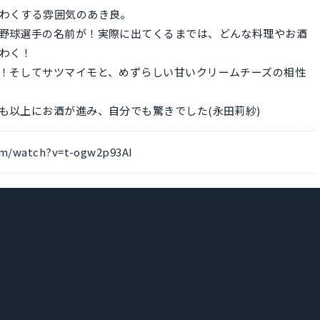
わくする雰囲気のあき良。
野球選手の名前が！実際に出てくるまでは、どんな料理やお酒
わく！
！そしてサツマイモと、めずらしい甘いクリームチーズの相性
も以上にお酒が進み、自分でも驚きでした(永田莉紗)
om/watch?v=t-ogw2p93AI