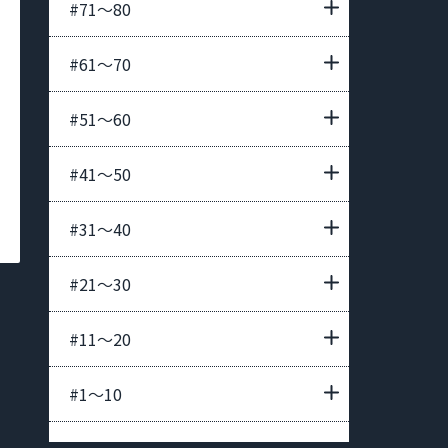
#71〜80
#61〜70
#51〜60
#41〜50
#31〜40
#21〜30
#11〜20
#1〜10