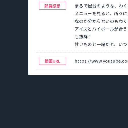
まるで屋台のような、わく
部員感想
メニューを見ると、所々に
なのか分からないのもわく
アイスとハイボールが合う
も抜群！
甘いものと一緒だと、いつ
https://www.youtube.c
動画URL