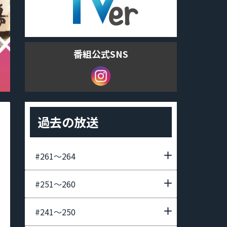
番組公式SNS
過去の放送
#261〜264
#251〜260
#241〜250