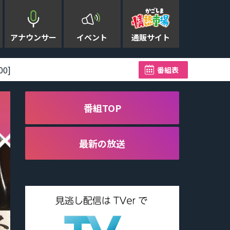
アナウンサー
イベント
通販サイト
0]
【速報】台風13号接近に伴い
番組表
番組TOP
最新の放送