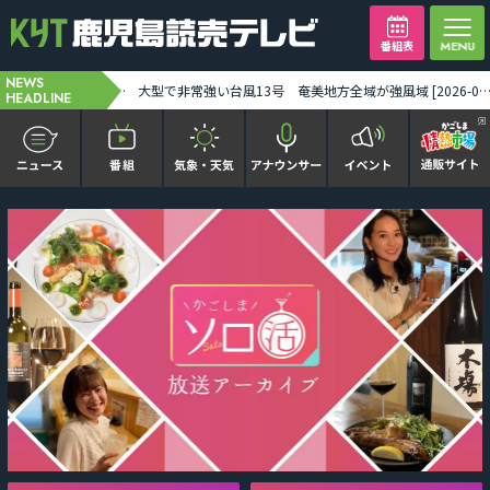
番組表
NEWS
台風13号が奄美に猛威 2万6880戸停電 建物被害も――奄美地方は線状降水帯発生のおそれ [2026-08-07 19:45:00]
HEADLINE
かごピタ FAMILIAR
KYT news every かごしま
かごしまソロ活
It推しTV
番組表を見る