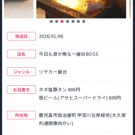
2026/01/08
放送日
今日も良か晩な～屋台BOSS
店名
リヤカー屋台
ジャンル
ネギ塩豚タン 800円
お品書き
瓶ビール(アサヒスーパードライ) 800円
鹿児島市加治屋町 甲突川左岸緑地(大久保
所在地
利通銅像向かい)