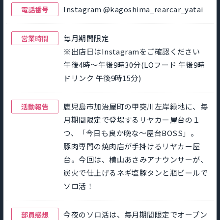
Instagram @kagoshima_rearcar_yatai
電話番号
毎月期間限定
営業時間
※出店日はInstagramをご確認ください
午後4時～午後9時30分(LOフード 午後9時
ドリンク 午後9時15分)
鹿児島市加治屋町の甲突川左岸緑地に、毎
活動報告
月期間限定で登場するリヤカー屋台の１
つ、「今日も良か晩な～屋台BOSS」。
豚肉専門の焼肉店が手掛けるリヤカー屋
台。今回は、横山あさみアナウンサーが、
炭火で仕上げるネギ塩豚タンと瓶ビールで
ソロ活！
今夜のソロ活は、毎月期間限定でオープン
部員感想