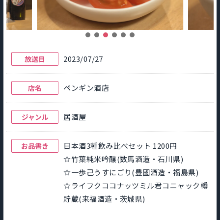
2023/07/27
放送日
ペンギン酒店
店名
居酒屋
ジャンル
日本酒3種飲み比べセット 1200円
お品書き
☆竹葉純米吟醸(数馬酒造・石川県)
☆一歩己うすにごり(豊國酒造・福島県)
☆ライフクココナッツミル君コニャック樽
貯蔵(来福酒造・茨城県)