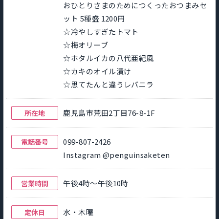
おひとりさまのためにつくったおつまみセ
ット 5種盛 1200円
☆冷やしすぎたトマト
☆梅オリーブ
☆ホタルイカの八代亜紀風
☆カキのオイル漬け
☆思てたんと違うレバニラ
鹿児島市荒田2丁目76-8-1F
所在地
099-807-2426
電話番号
Instagram @penguinsaketen
午後4時～午後10時
営業時間
水・木曜
定休日