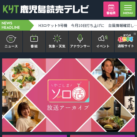
番組表
NEWS
【ミッフィー】1万人突破記念セレモニー「ディック・ブルーナに学ぶモダン・アート」8月末まで [2026-08-07 19:31:00]
HEADLINE
かごピタ FAMILIAR
KYT news every かごしま
かごしまソロ活
It推しTV
番組表を見る