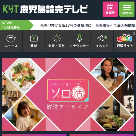
番組表
NEWS
店長も、客も、みんな子ども！「きりしまキッズフリマ」に出店した姉妹に密着 [2026-08-06 19:41:00]
台風13号奄美地方の一部が暴風域に 7日朝から昼前にかけ奄美地方に最接近か 線状降水帯発生の恐れも [2026-08-07 00:00:00]
HEADLINE
かごピタ FAMILIAR
KYT news every かごしま
かごしまソロ活
It推しTV
番組表を見る