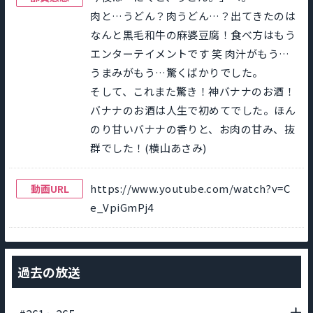
肉と…うどん？肉うどん…？出てきたのは
なんと黒毛和牛の麻婆豆腐！食べ方はもう
エンターテイメントです 笑 肉汁がもう…
うまみがもう…驚くばかりでした。
そして、これまた驚き！神バナナのお酒！
バナナのお酒は人生で初めてでした。ほん
のり甘いバナナの香りと、お肉の甘み、抜
群でした！(横山あさみ)
https://www.youtube.com/watch?v=C
動画URL
e_VpiGmPj4
過去の放送