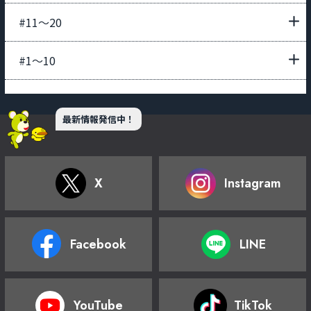
#11〜20
#1〜10
最新情報発信中！
X
Instagram
Facebook
LINE
YouTube
TikTok