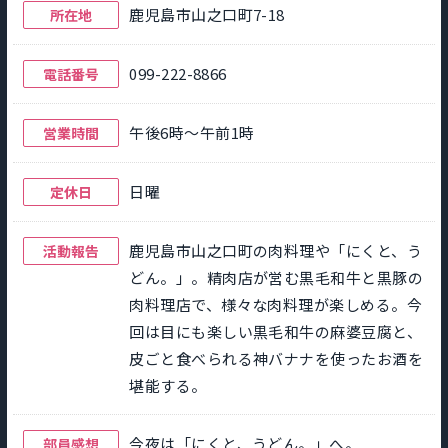
鹿児島市山之口町7-18
所在地
099-222-8866
電話番号
午後6時～午前1時
営業時間
日曜
定休日
鹿児島市山之口町の肉料理や「にくと、う
活動報告
どん。」。精肉店が営む黒毛和牛と黒豚の
肉料理店で、様々な肉料理が楽しめる。今
回は目にも楽しい黒毛和牛の麻婆豆腐と、
皮ごと食べられる神バナナを使ったお酒を
堪能する。
今夜は「にくと、うどん。」へ。
部員感想