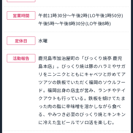
午前11時30分～午後2時(LO午後1時50分)
営業時間
午後5時～午後8時30分(LO午後8時)
水曜
定休日
鹿児島市加治屋町の「びっくり焼亭 鹿児
活動報告
島本店」。びっくり焼は豚のハラミやサガ
リをニンニクとともにキャベツと炒めてア
ツアツの鉄板でいただく福岡のソウルフー
ド。福岡出身の店主が営み、ランチやテイ
クアウトも行っている。鉄板を傾けてたま
った肉の脂に辛味噌を溶かしながら食べ
る、やみつき必至のびっくり焼とキンキン
に冷えた生ビールでソロ活を楽しむ。