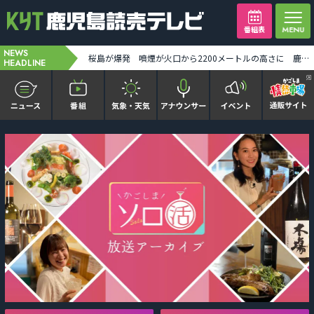
番組表
NEWS
JR指宿枕崎線 五位野-枕崎 運行見合わせ 雨の影響 [2026-08-09 12:35:00]
桜島が爆発 噴煙が火口から2200メートルの高さに 鹿児島市街地空は真っ暗に [2026-08-09 12:39:00]
HEADLINE
かごピタ FAMILIAR
KYT news every かごしま
かごしまソロ活
It推しTV
番組表を見る