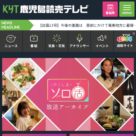
番組表
NEWS
奄美地方が台風13号の暴風域に 奄美市笠利で最大瞬間風速34メートル観測 土砂災害などに警戒を [2026-08-07 06:42:00]
HEADLINE
かごピタ FAMILIAR
KYT news every かごしま
かごしまソロ活
It推しTV
番組表を見る