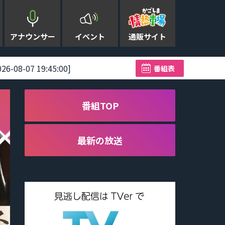
アナウンサー
イベント
通販サイト
07 19:45:00]
大型で非常強い台風13号 奄
番組表
番組TOP
最新の放送