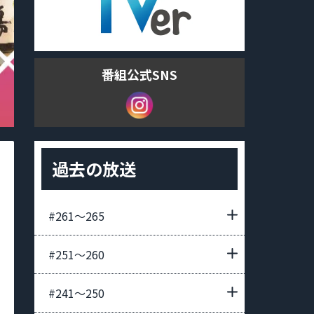
番組公式SNS
過去の放送
#261〜265
#251〜260
#241〜250