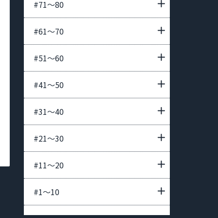
#71〜80
#61〜70
#51〜60
#41〜50
#31〜40
#21〜30
#11〜20
#1〜10