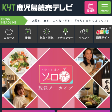
番組表
NEWS
24時間テレビキャラバンカー大隅地区 テーマは「わたしの家族の話～あなたは誰を想う？～」 [2026-08-06 19:39:00]
店長も、客も、みんな子ども！「きりしまキッズフリマ」に出店した姉妹に密着 [2026-08-06 19:4
HEADLINE
かごピタ FAMILIAR
KYT news every かごしま
かごしまソロ活
It推しTV
番組表を見る