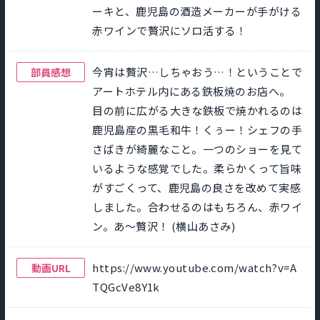
ーキと、鹿児島の酒造メーカーが手がける
赤ワインで贅沢にソロ活する！
今宵は贅沢…しちゃおう…！ということで
部員感想
アートホテル内にある鉄板焼のお店へ。
目の前に広がる大きな鉄板で焼かれるのは
鹿児島産の黒毛和牛！くぅー！シェフの手
さばきが綺麗なこと。一つのショーを見て
いるような感覚でした。柔らかくって旨味
がすごくって、鹿児島の良さを改めて実感
しました。合わせるのはもちろん、赤ワイ
ン。あ〜贅沢！ (横山あさみ)
https://www.youtube.com/watch?v=A
動画URL
TQGcVe8Y1k