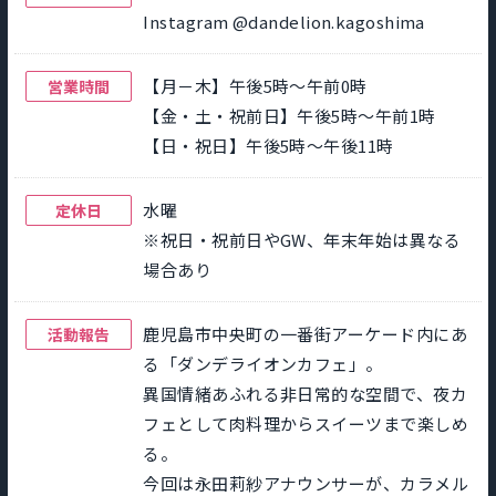
Instagram @dandelion.kagoshima
【月－木】午後5時～午前0時
営業時間
【金・土・祝前日】午後5時～午前1時
【日・祝日】午後5時～午後11時
水曜
定休日
※祝日・祝前日やGW、年末年始は異なる
場合あり
鹿児島市中央町の一番街アーケード内にあ
活動報告
る「ダンデライオンカフェ」。
異国情緒あふれる非日常的な空間で、夜カ
フェとして肉料理からスイーツまで楽しめ
る。
今回は永田莉紗アナウンサーが、カラメル