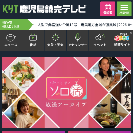
番組表
NEWS
台風13号が奄美に猛威 2万6880戸停電 建物被害も――奄美地方は線状降水帯発生のおそれ [2026-08-07 19:45:00]
大型で非常強い台風13号 奄美地方全域が強風域 [2026-08-08 12:00
HEADLINE
かごピタ FAMILIAR
KYT news every かごしま
かごしまソロ活
It推しTV
番組表を見る