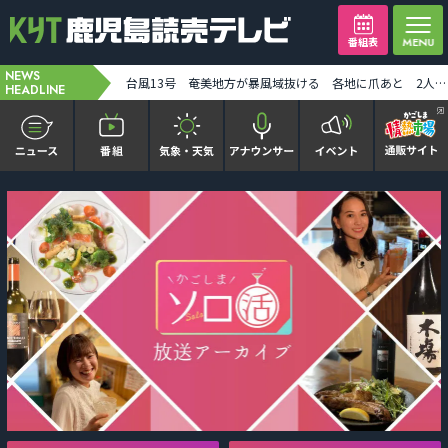
番組表
NEWS
大型で非常強い台風13号 奄美地方全域が強風域 [2026-08-08 12:00:00]
H3ロケット9号機の打ち上げが11日に延期 [2026-08-08 14:13:00]
HEADLINE
かごピタ FAMILIAR
KYT news every かごしま
かごしまソロ活
It推しTV
番組表を見る