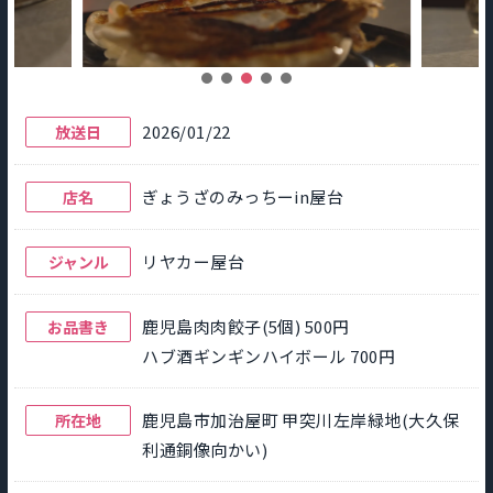
2026/01/22
放送日
ぎょうざのみっちーin屋台
店名
リヤカー屋台
ジャンル
鹿児島肉肉餃子(5個) 500円
お品書き
ハブ酒ギンギンハイボール 700円
鹿児島市加治屋町 甲突川左岸緑地(大久保
所在地
利通銅像向かい)