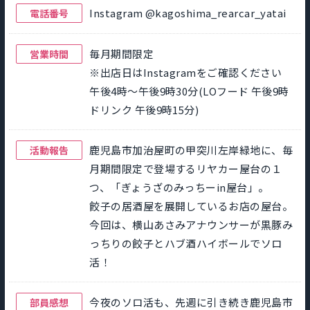
Instagram @kagoshima_rearcar_yatai
電話番号
毎月期間限定
営業時間
※出店日はInstagramをご確認ください
午後4時～午後9時30分(LOフード 午後9時
ドリンク 午後9時15分)
鹿児島市加治屋町の甲突川左岸緑地に、毎
活動報告
月期間限定で登場するリヤカー屋台の１
つ、「ぎょうざのみっちーin屋台」。
餃子の居酒屋を展開しているお店の屋台。
今回は、横山あさみアナウンサーが黒豚み
っちりの餃子とハブ酒ハイボールでソロ
活！
今夜のソロ活も、先週に引き続き鹿児島市
部員感想